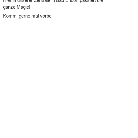
Hier in unserer Zentrale in Bad Endorf passiert die
entsperren
ganze Magie!
Komm‘ gerne mal vorbei!