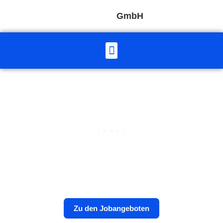
GmbH
Werde Teil des WB Teams
Starte jetzt bei der WB GmbH durch und arbeite in einem
modernen Betrieb mit hoher Mitarbeiterzufriedenheit.
Zu den Jobangeboten