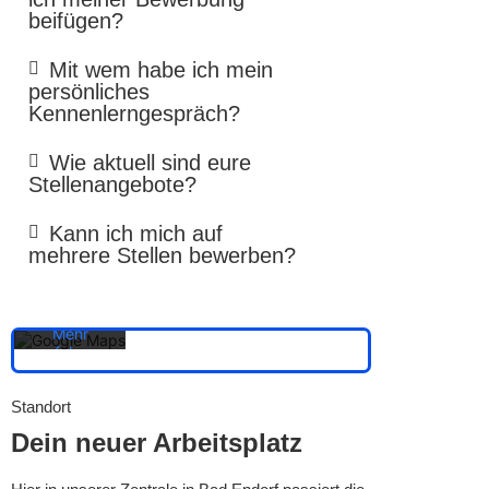
beifügen?
Mit wem habe ich mein
persönliches
Kennenlerngespräch?
Wie aktuell sind eure
Stellenangebote?
Mit dem
Laden der
Karte
Kann ich mich auf
akzeptieren
mehrere Stellen bewerben?
Sie die
Datenschutzerklärung
von
Google.
Mehr
erfahren
Karte
Standort
laden
Dein neuer Arbeitsplatz
Google
Maps immer