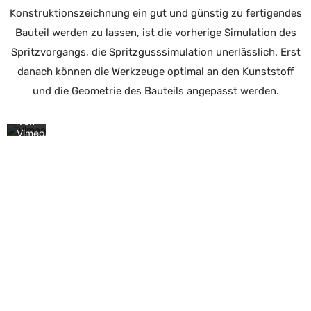
Konstruktionszeichnung ein gut und günstig zu fertigendes
Mit
dem
Bauteil werden zu lassen, ist die vorherige Simulation des
Laden
des
Spritzvorgangs, die Spritzgusssimulation unerlässlich. Erst
Videos
danach können die Werkzeuge optimal an den Kunststoff
akzeptieren
Sie
und die Geometrie des Bauteils angepasst werden.
die
Datenschutzerklärung
von
Vimeo.
Mehr
erfahren
Video
laden
Vimeo
immer
entsperren