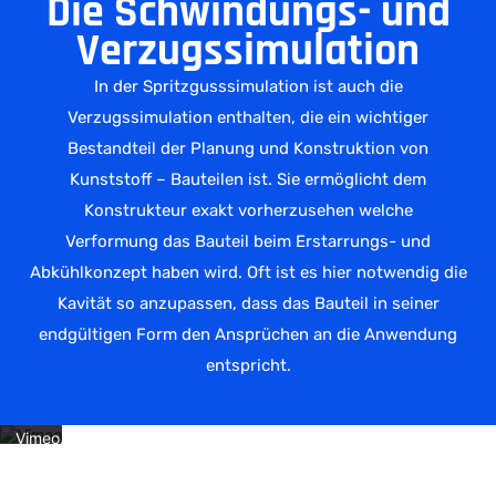
Die Schwindungs- und
Verzugssimulation
In der Spritzgusssimulation ist auch die
Verzugssimulation enthalten, die ein wichtiger
Bestandteil der Planung und Konstruktion von
Kunststoff – Bauteilen ist. Sie ermöglicht dem
Konstrukteur exakt vorherzusehen welche
Verformung das Bauteil beim Erstarrungs- und
Mit
dem
Abkühlkonzept haben wird. Oft ist es hier notwendig die
Laden
Kavität so anzupassen, dass das Bauteil in seiner
des
Videos
endgültigen Form den Ansprüchen an die Anwendung
akzeptieren
Sie
entspricht.
die
Datenschutzerklärung
von
Vimeo.
Mehr
erfahren